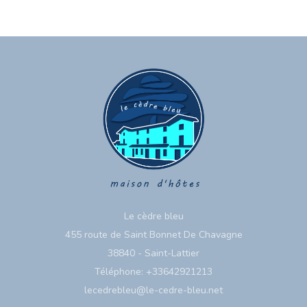
Le cèdre bleu
455 route de Saint Bonnet De Chavagne
38840 - Saint-Lattier
Téléphone: +33642921213
lecedrebleu@le-cedre-bleu.net