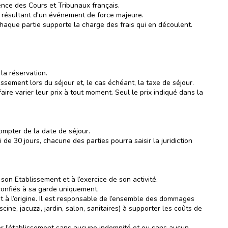
nce des Cours et Tribunaux français.
s résultant d'un événement de force majeure.
haque partie supporte la charge des frais qui en découlent.
la réservation.
ssement lors du séjour et, le cas échéant, la taxe de séjour.
ire varier leur prix à tout moment. Seul le prix indiqué dans la
ompter de la date de séjour.
e 30 jours, chacune des parties pourra saisir la juridiction
son Etablissement et à l’exercice de son activité.
 confiés à sa garde uniquement.
ait à l’origine. Il est responsable de l’ensemble des dommages
e, jacuzzi, jardin, salon, sanitaires) à supporter les coûts de
er l’établissement sans aucune indemnité et ou sans aucun