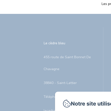
Les p
Le cèdre bleu
455 route de Saint Bonnet De
Chavagne
38840 - Saint-Lattier
Téléphone: +33642921213
Notre site utili
lecedrebleu@le-cedre-bleu.net