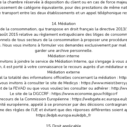
 la chambre réservée à disposition du client ou en cas de force majeure
lissement de catégorie équivalente, pour des prestations de même natu
e transport entre les deux établissements et un appel téléphonique res
14. Médiation
s de la consommation, qui transpose en droit français la directive 2013
ût 2015 relative au règlement extrajudiciaire des litiges de consommati
nnels de tous secteurs de la consommation à proposer une procédure de 
ours. Nous vous invitons à formuler vos demandes exclusivement par mai
garder une archive personnelle.
Médiation interne
invitons à joindre le service de Médiation Interne, qui s’engage à vous
on, il est porté à votre connaissance le recours auprès d’un médiateur e
Médiation externe
 la totalité des informations officielles concernant la médiation : h
ous invitons à consulter le site de Medicys : https://www.mieist.bercy.
t de la FEVAD ou que vous vouliez les consulter ou adhérer : http://
Le site de la DGCCRF : https://www.economie.gouv.fr/dgccrf
 recours de la Commission Européenne : https://webgate.ec.europa.e
rité européenne, appelé à se prononcer par des décisions contraignante
orme des règles de l’UE et évitant que des réponses différentes soient a
https://edpb.europa.eu/edpb_fr
15. Droit applicable