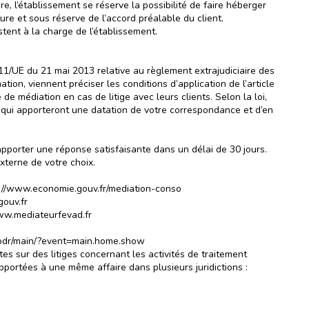
, l’établissement se réserve la possibilité de faire héberger
re et sous réserve de l’accord préalable du client.
tent à la charge de l’établissement.
/11/UE du 21 mai 2013 relative au règlement extrajudiciaire des
on, viennent préciser les conditions d’application de l’article
médiation en cas de litige avec leurs clients. Selon la loi,
l qui apporteront une datation de votre correspondance et d’en
 apporter une réponse satisfaisante dans un délai de 30 jours.
xterne de votre choix.
ttp://www.economie.gouv.fr/mediation-conso
gouv.fr
www.mediateurfevad.fr
u/odr/main/?event=main.home.show
s sur des litiges concernant les activités de traitement
pportées à une même affaire dans plusieurs juridictions :