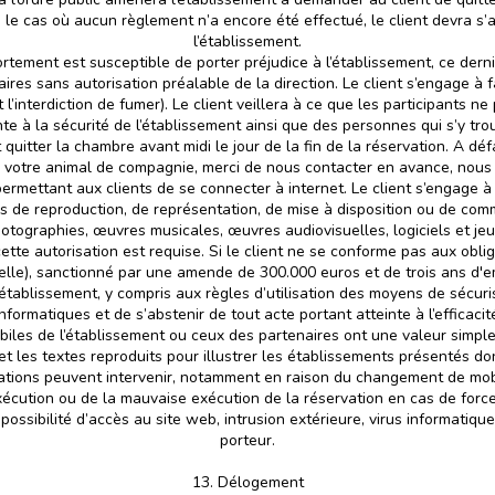
le cas où aucun règlement n’a encore été effectué, le client devra s’
l’établissement.
ement est susceptible de porter préjudice à l’établissement, ce dernier
ires sans autorisation préalable de la direction. Le client s’engage à fa
nterdiction de fumer). Le client veillera à ce que les participants ne 
nte à la sécurité de l’établissement ainsi que des personnes qui s’y tro
t quitter la chambre avant midi le jour de la fin de la réservation. A déf
 votre animal de compagnie, merci de nous contacter en avance, nous 
rmettant aux clients de se connecter à internet. Le client s’engage à
ns de reproduction, de représentation, de mise à disposition ou de com
hotographies, œuvres musicales, œuvres audiovisuelles, logiciels et jeux
 cette autorisation est requise. Si le client ne se conforme pas aux oblig
uelle), sanctionné par une amende de 300.000 euros et de trois ans d'
’établissement, y compris aux règles d’utilisation des moyens de sécurisa
nformatiques et de s’abstenir de tout acte portant atteinte à l’efficaci
iles de l’établissement ou ceux des partenaires ont une valeur simplem
t les textes reproduits pour illustrer les établissements présentés d
tions peuvent intervenir, notamment en raison du changement de mobi
écution ou de la mauvaise exécution de la réservation en cas de force m
impossibilité d’accès au site web, intrusion extérieure, virus informat
porteur.
13. Délogement