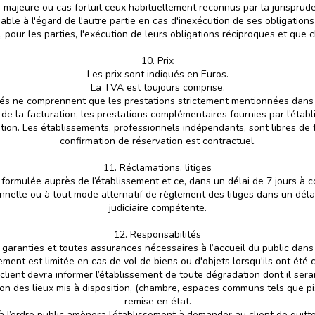
majeure ou cas fortuit ceux habituellement reconnus par la jurisprude
ble à l'égard de l'autre partie en cas d'inexécution de ses obligation
pour les parties, l'exécution de leurs obligations réciproques et que c
10. Prix
Les prix sont indiqués en Euros.
La TVA est toujours comprise.
ués ne comprennent que les prestations strictement mentionnées dans 
de la facturation, les prestations complémentaires fournies par l’établi
tion. Les établissements, professionnels indépendants, sont libres de fa
confirmation de réservation est contractuel.
11. Réclamations, litiges
 formulée auprès de l’établissement et ce, dans un délai de 7 jours à c
elle ou à tout mode alternatif de règlement des litiges dans un délai d
judiciaire compétente.
12. Responsabilités
 garanties et toutes assurances nécessaires à l’accueil du public dans 
sement est limitée en cas de vol de biens ou d'objets lorsqu'ils ont été
 client devra informer l’établissement de toute dégradation dont il ser
n des lieux mis à disposition, (chambre, espaces communs tels que piscin
remise en état.
l’ordre public amènera l’établissement à demander au client de quitt