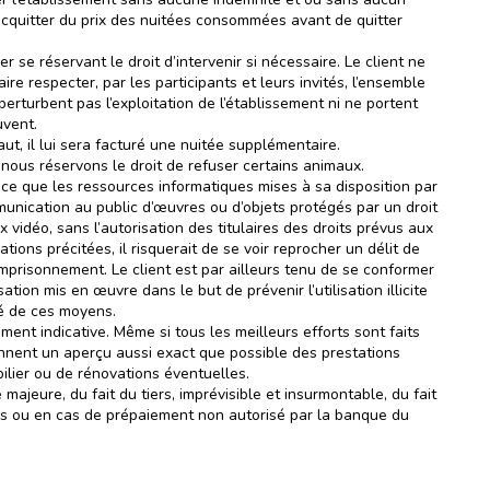
acquitter du prix des nuitées consommées avant de quitter
 se réservant le droit d’intervenir si nécessaire. Le client ne
ire respecter, par les participants et leurs invités, l’ensemble
perturbent pas l’exploitation de l’établissement ni ne portent
uvent.
aut, il lui sera facturé une nuitée supplémentaire.
nous réservons le droit de refuser certains animaux.
 ce que les ressources informatiques mises à sa disposition par
munication au public d’œuvres ou d’objets protégés par un droit
 vidéo, sans l’autorisation des titulaires des droits prévus aux
ations précitées, il risquerait de se voir reprocher un délit de
emprisonnement. Le client est par ailleurs tenu de se conformer
tion mis en œuvre dans le but de prévenir l’utilisation illicite
té de ces moyens.
ent indicative. Même si tous les meilleurs efforts sont faits
onnent un aperçu aussi exact que possible des prestations
lier ou de rénovations éventuelles.
ajeure, du fait du tiers, imprévisible et insurmontable, du fait
iques ou en cas de prépaiement non autorisé par la banque du