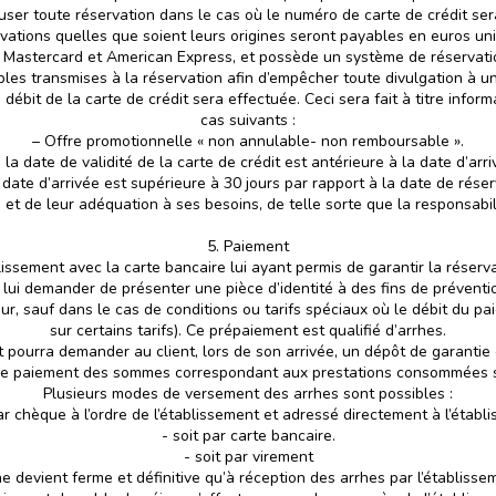
fuser toute réservation dans le cas où le numéro de carte de crédit sera
vations quelles que soient leurs origines seront payables en euros u
sa, Mastercard et American Express, et possède un système de réservati
bles transmises à la réservation afin d’empêcher toute divulgation à un 
 débit de la carte de crédit sera effectuée. Ceci sera fait à titre info
cas suivants :
– Offre promotionnelle « non annulable- non remboursable ».
i la date de validité de la carte de crédit est antérieure à la date d’arri
a date d’arrivée est supérieure à 30 jours par rapport à la date de réser
 et de leur adéquation à ses besoins, de telle sorte que la responsabi
5. Paiement
blissement avec la carte bancaire lui ayant permis de garantir la réserv
lui demander de présenter une pièce d’identité à des fins de préventio
our, sauf dans le cas de conditions ou tarifs spéciaux où le débit du pa
sur certains tarifs). Ce prépaiement est qualifié d’arrhes.
t pourra demander au client, lors de son arrivée, un dépôt de garantie 
 le paiement des sommes correspondant aux prestations consommées s
Plusieurs modes de versement des arrhes sont possibles :
par chèque à l’ordre de l’établissement et adressé directement à l’établ
- soit par carte bancaire.
- soit par virement
e devient ferme et définitive qu’à réception des arrhes par l’établissem