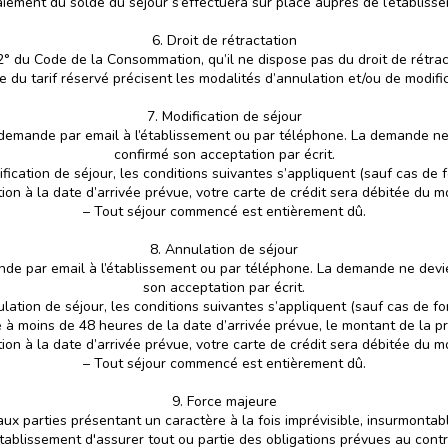
iement du solde du séjour s’effectuera sur place auprès de l’établiss
6. Droit de rétractation
 12° du Code de la Consommation, qu’il ne dispose pas du droit de rétra
 du tarif réservé précisent les modalités d’annulation et/ou de modific
7. Modification de séjour
ne demande par email à l’établissement ou par téléphone. La demande n
confirmé son acceptation par écrit.
fication de séjour, les conditions suivantes s’appliquent (sauf cas de f
on à la date d’arrivée prévue, votre carte de crédit sera débitée du m
– Tout séjour commencé est entièrement dû.
8. Annulation de séjour
ande par email à l’établissement ou par téléphone. La demande ne dev
son acceptation par écrit.
lation de séjour, les conditions suivantes s’appliquent (sauf cas de fo
à moins de 48 heures de la date d’arrivée prévue, le montant de la pr
on à la date d’arrivée prévue, votre carte de crédit sera débitée du m
– Tout séjour commencé est entièrement dû.
9. Force majeure
 parties présentant un caractère à la fois imprévisible, insurmontable
établissement d'assurer tout ou partie des obligations prévues au contr