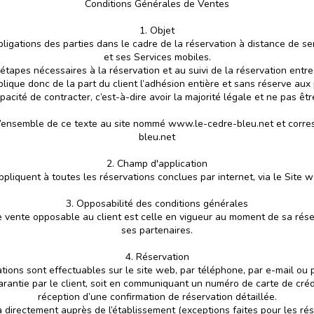
Conditions Générales de Ventes
1. Objet
bligations des parties dans le cadre de la réservation à distance de s
et ses Services mobiles.
 étapes nécessaires à la réservation et au suivi de la réservation entre
lique donc de la part du client l’adhésion entière et sans réserve aux
apacité de contracter, c’est-à-dire avoir la majorité légale et ne pas êtr
ns l’ensemble de ce texte au site nommé www.le-cedre-bleu.net et co
bleu.net
2. Champ d'application
pliquent à toutes les réservations conclues par internet, via le Site w
3. Opposabilité des conditions générales
de vente opposable au client est celle en vigueur au moment de sa rése
ses partenaires.
4. Réservation
tions sont effectuables sur le site web, par téléphone, par e-mail ou p
garantie par le client, soit en communiquant un numéro de carte de créd
réception d’une confirmation de réservation détaillée.
a directement auprès de l’établissement (exceptions faites pour les ré