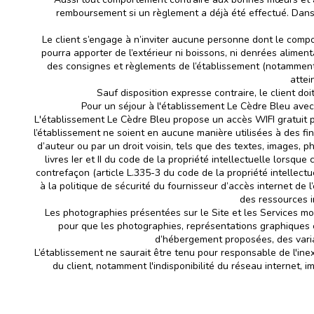
remboursement si un règlement a déjà été effectué. Dans 
Le client s’engage à n’inviter aucune personne dont le comport
pourra apporter de l’extérieur ni boissons, ni denrées alimenta
des consignes et règlements de l’établissement (notamment l’i
attei
Sauf disposition expresse contraire, le client doi
Pour un séjour à l'établissement Le Cèdre Bleu avec
L'établissement Le Cèdre Bleu propose un accès WIFI gratuit pe
l’établissement ne soient en aucune manière utilisées à des fi
d’auteur ou par un droit voisin, tels que des textes, images, p
livres Ier et II du code de la propriété intellectuelle lorsque
contrefaçon (article L.335-3 du code de la propriété intellect
à la politique de sécurité du fournisseur d’accès internet de l
des ressources i
Les photographies présentées sur le Site et les Services mob
pour que les photographies, représentations graphiques e
d’hébergement proposées, des varia
L’établissement ne saurait être tenu pour responsable de l'inex
du client, notamment l'indisponibilité du réseau internet, 