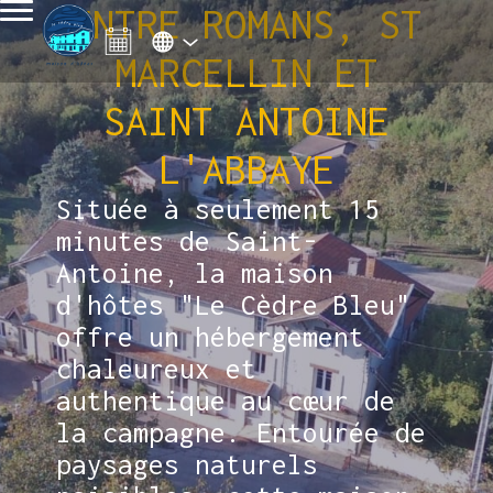
ENTRE ROMANS, ST
MARCELLIN ET
SAINT ANTOINE
L'ABBAYE
Située à seulement 15
minutes de Saint-
Antoine, la maison
d'hôtes "Le Cèdre Bleu"
offre un hébergement
chaleureux et
authentique au cœur de
la campagne. Entourée de
paysages naturels